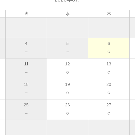
火
水
木
4
5
6
－
－
○
11
12
13
－
○
○
18
19
20
－
○
○
25
26
27
－
○
○