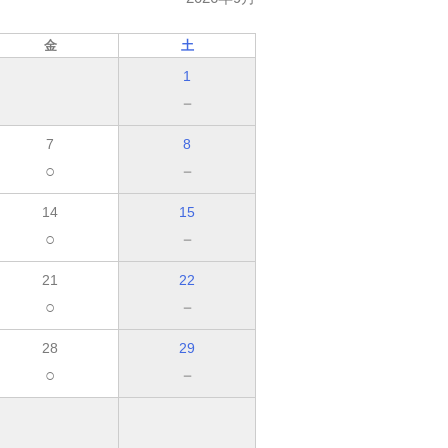
金
土
1
－
7
8
○
－
14
15
○
－
21
22
○
－
28
29
○
－