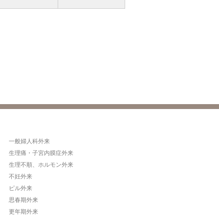
一般婦人科外来
生理痛・子宮内膜症外来
生理不順、ホルモン外来
不妊外来
ピル外来
思春期外来
更年期外来