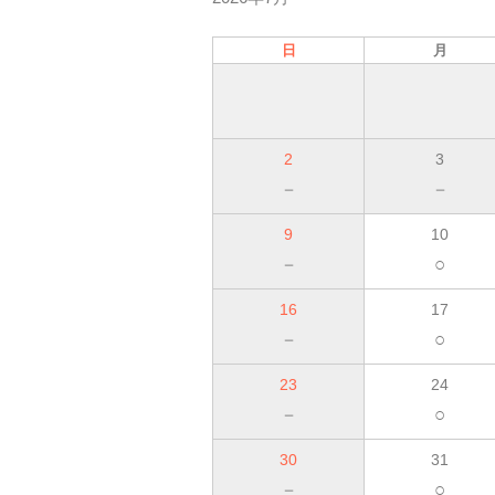
日
月
2
3
－
－
9
10
－
○
16
17
－
○
23
24
－
○
30
31
－
○