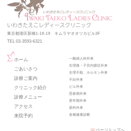
いわきたえこレディースクリニック
東京都港区新橋1-18-19 キムラヤオオツカビル3F
TEL 03-3593-6321
一般婦人科外来
ホーム
生理痛・子宮内膜症外来
ごあいさつ
生理不順、ホルモン外来
診療ご案内
不妊外来
ピル外来
クリニック紹介
思春期外来
診療メニュー
更年期外来
アクセス
産科外来
各種健康診断
来院予約
ページトップへ