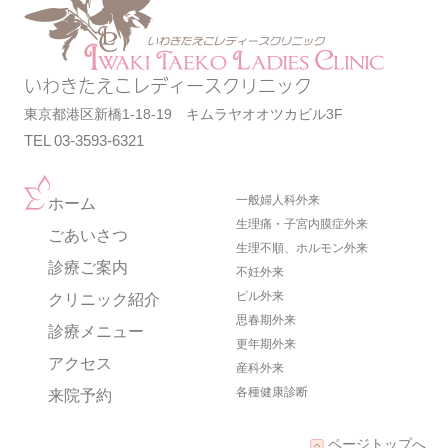
いわきたえこレディースクリニック
東京都港区新橋1-18-19 キムラヤオオツカビル3F
TEL 03-3593-6321
一般婦人科外来
ホーム
生理痛・子宮内膜症外来
ごあいさつ
生理不順、ホルモン外来
診療ご案内
不妊外来
ピル外来
クリニック紹介
思春期外来
診療メニュー
更年期外来
アクセス
産科外来
各種健康診断
来院予約
ページトップへ