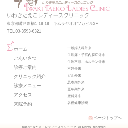
いわきたえこレディースクリニック
東京都港区新橋1-18-19 キムラヤオオツカビル3F
TEL 03-3593-6321
一般婦人科外来
ホーム
生理痛・子宮内膜症外来
ごあいさつ
生理不順、ホルモン外来
診療ご案内
不妊外来
ピル外来
クリニック紹介
思春期外来
診療メニュー
更年期外来
アクセス
産科外来
各種健康診断
来院予約
ページトップへ
(c)いわきたえこレディースクリニック
. All Rights Reserved.