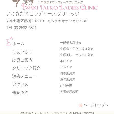
いわきたえこレディースクリニック
東京都港区新橋1-18-19 キムラヤオオツカビル3F
TEL 03-3593-6321
一般婦人科外来
ホーム
生理痛・子宮内膜症外来
ごあいさつ
生理不順、ホルモン外来
診療ご案内
不妊外来
ピル外来
クリニック紹介
思春期外来
診療メニュー
更年期外来
アクセス
産科外来
各種健康診断
来院予約
ページトップへ
(c)いわきたえこレディースクリニック
. All Rights Reserved.